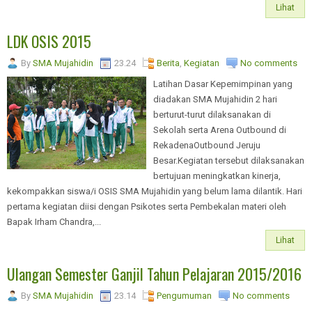
Lihat
LDK OSIS 2015
By
SMA Mujahidin
23.24
Berita
,
Kegiatan
No comments
Latihan Dasar Kepemimpinan yang
diadakan SMA Mujahidin 2 hari
berturut-turut dilaksanakan di
Sekolah serta Arena Outbound di
RekadenaOutbound Jeruju
Besar.Kegiatan tersebut dilaksanakan
bertujuan meningkatkan kinerja,
kekompakkan siswa/i OSIS SMA Mujahidin yang belum lama dilantik. Hari
pertama kegiatan diisi dengan Psikotes serta Pembekalan materi oleh
Bapak Irham Chandra,...
Lihat
Ulangan Semester Ganjil Tahun Pelajaran 2015/2016
By
SMA Mujahidin
23.14
Pengumuman
No comments