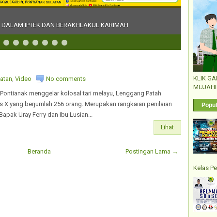
I DALAM IPTEK DAN BERAKHLAKUL KARIMAH
KLIK G
atan
,
Video
No comments
MUJAHI
Pontianak menggelar kolosal tari melayu, Lenggang Patah
s X yang berjumlah 256 orang. Merupakan rangkaian penilaian
Popul
Bapak Uray Ferry dan Ibu Lusian...
Lihat
Beranda
Postingan Lama →
Kelas Pe