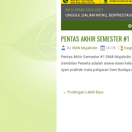
INFO SPMB 2026-2027
UNGGUL DALAM IMTAQ, BERPRESTAS
4
5
6
7
8
PENTAS AKHIR SEMESTER #1
By
SMA Mujahidin
00.09
Kegi
Pentas Akhir Semester #1 SMA Mujahidin 
Sembilan Peserta adalah siswa-siswi kela
ujian praktek mata pelajaran Seni Budaya 
← Postingan Lebih Baru