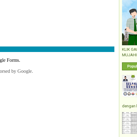
KLIK G
MUJAHI
Popul
dengan 