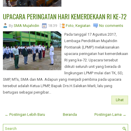
UPACARA PERINGATAN HARI KEMERDEKAAN RI KE-72
By
SMA Mujahidin
18.39
Foto
,
Kegiatan
No comments
Pada tanggal 17 Agustus 2017,
Lembaga Pendidikan Mujahidin
Pontianak (LPMP) melaksanakan
upacara peringatan hari kemerdekaan
RI yang ke-72. Upacara tersebut
diikuti seluruh unit yang berada di
lingkungan LPMP mulai dari TK, SD,
SMP, MTs, SMA dan MA. Adapun yang menjadi pembina pada upacara
tersebut adalah Ketua LPMP, Bapak Drs.H.Salekan Marli, lalu yang
bertugas sebagai pengibar...
Lihat
← Postingan Lebih Baru
Beranda
Postingan Lama →