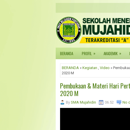
»
»
BERANDA
PROFIL
AKADEMIK
BERANDA
»
Kegiatan
,
Video
» Pembukaan
2020 M
Pembukaan & Materi Hari Per
2020 M
By
SMA Mujahidin
06.52
No 