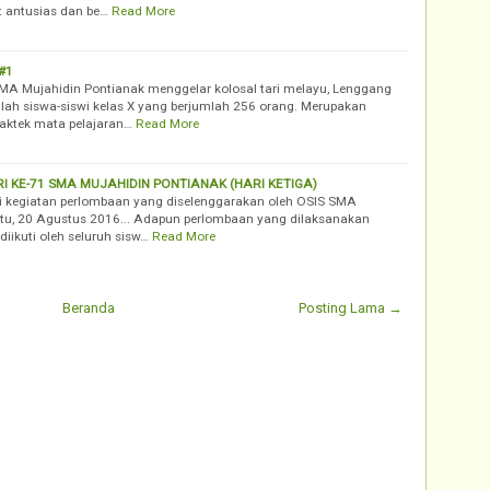
t antusias dan be…
Read More
#1
MA Mujahidin Pontianak menggelar kolosal tari melayu, Lenggang
lah siswa-siswi kelas X yang berjumlah 256 orang. Merupakan
raktek mata pelajaran…
Read More
I KE-71 SMA MUJAHIDIN PONTIANAK (HARI KETIGA)
i kegiatan perlombaan yang diselenggarakan oleh OSIS SMA
btu, 20 Agustus 2016... Adapun perlombaan yang dilaksanakan
iikuti oleh seluruh sisw…
Read More
Beranda
Posting Lama →