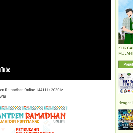
KLIK G
MUJAHI
Popul
ren Ramadhan Online 1441 H / 2020 M
 WIB
dengan 