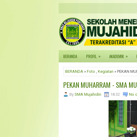
»
»
BERANDA
PROFIL
AKADEMIK
BERANDA
»
Foto
,
Kegiatan
» PEKAN MU
PEKAN MUHARRAM - SMA MUJ
By
SMA Mujahidin
18.32
No 