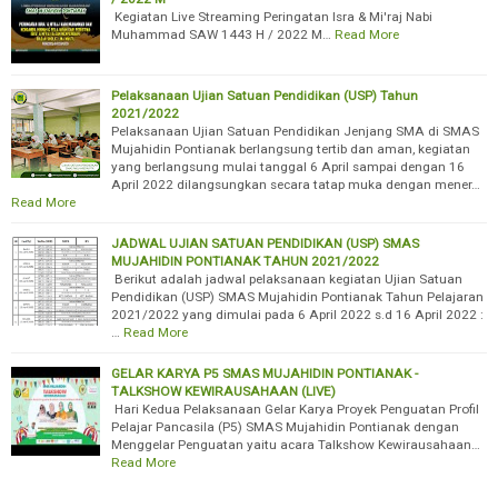
Kegiatan Live Streaming Peringatan Isra & Mi'raj Nabi
Muhammad SAW 1443 H / 2022 M…
Read More
Pelaksanaan Ujian Satuan Pendidikan (USP) Tahun
2021/2022
Pelaksanaan Ujian Satuan Pendidikan Jenjang SMA di SMAS
Mujahidin Pontianak berlangsung tertib dan aman, kegiatan
yang berlangsung mulai tanggal 6 April sampai dengan 16
April 2022 dilangsungkan secara tatap muka dengan mener…
Read More
JADWAL UJIAN SATUAN PENDIDIKAN (USP) SMAS
MUJAHIDIN PONTIANAK TAHUN 2021/2022
Berikut adalah jadwal pelaksanaan kegiatan Ujian Satuan
Pendidikan (USP) SMAS Mujahidin Pontianak Tahun Pelajaran
2021/2022 yang dimulai pada 6 April 2022 s.d 16 April 2022 :
…
Read More
GELAR KARYA P5 SMAS MUJAHIDIN PONTIANAK -
TALKSHOW KEWIRAUSAHAAN (LIVE)
Hari Kedua Pelaksanaan Gelar Karya Proyek Penguatan Profil
Pelajar Pancasila (P5) SMAS Mujahidin Pontianak dengan
Menggelar Penguatan yaitu acara Talkshow Kewirausahaan…
Read More