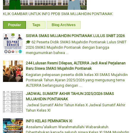
KLIK GAMBAR UNTUK INFO PPDB SMA MUJAHIDIN PONTIANAK
Popular
Tags
Blog Archives
SISWA SMAS MUJAHIDIN PONTIANAK LULUS SNBT 2026
🎓 62 Peserta Didik SMAS Mujahidin Pontianak Lulus SNBT
2026 SMAS Mujahidin Pontianak dengan bangga
mengumumkan bahwa ...
244 Lulusan Resmi Dilepas, ALTERRA Jadi Awal Perjalanan
Baru Siswa SMAS Mujahidin Pontianak
Kegiatan pelepasan peserta didik kelas XII SMAS Mujahidin
Pontianak Tahun Ajaran 2025/2026 yang mengusung tema
ALTERRA berlangsung dengan ...
JADWAL SUMATIF AKHIR TAHUN 2025/2026 SMAS
MUJAHIDIN PONTIANAK
Jadwal Sumatif Akhir Tahun Kelas X Jadwal Sumatif Akhir
Tahun Kelas XI
INFO KELAS PEMINATAN XI
Assalamu'alaikum Warahmatullahi Wabarakatuh.
Diberitahukan kepada seluruh siswa Kelas XI SMA Mujahidin