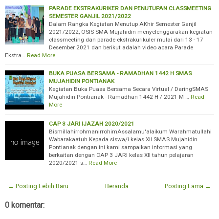
PARADE EKSTRAKURIKER DAN PENUTUPAN CLASSMEETING
SEMESTER GANJIL 2021/2022
Dalam Rangka Kegiatan Menutup AKhir Semester Ganjil
2021/2022, OSIS SMA Mujahidin menyelenggarakan kegiatan
classmeeting dan parade ekstrakurikuler mulai dari 13 - 17
Desember 2021 dan berikut adalah video acara Parade
Ekstra…
Read More
BUKA PUASA BERSAMA - RAMADHAN 1442 H SMAS
MUJAHIDIN PONTIANAK
Kegiatan Buka Puasa Bersama Secara Virtual / DaringSMAS
Mujahidin Pontianak - Ramadhan 1442 H / 2021 M …
Read
More
CAP 3 JARI IJAZAH 2020/2021
BismillahirrohmanirrohimAssalamu'alaikum Warahmatullahi
Wabarakaatuh.Kepada siswa/i kelas XII SMAS Mujahidin
Pontianak dengan ini kami sampaikan informasi yang
berkaitan dengan CAP 3 JARI kelas XII tahun pelajaran
2020/2021 s…
Read More
← Posting Lebih Baru
Beranda
Posting Lama →
0 komentar: