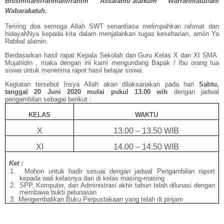
Bissmillahirrahmanirrahim Assalamu’alaikum Warrahmatullahi
Wabarakatuh.
Teriring doa semoga Allah SWT senantiasa melimpahkan rahmat dan
hidayahNya kepada kita dalam menjalankan tugas keseharian, amiin Ya
Rabbal alamin.
Berdasarkan hasil rapat Kepala Sekolah dan Guru Kelas X dan XI SMA
Mujahidin , maka dengan ini kami mengundang Bapak / Ibu orang tua
siswa untuk menerima rapot hasil belajar siswa.
Kegiatan tersebut Insya Allah akan dilaksanakan pada hari
Sabtu,
tanggal 20 Juni 2020 mulai pukul 13.00 wib
dengan jadwal
pengambilan sebagai berikut :
KELAS
WAKTU
X
13.00 – 13.50 WIB
XI
14.00 – 14.50 WIB
Ket :
1.
Mohon untuk hadir sesuai dengan jadwal Pengambilan raport
kepada wali kelasnya dan di kelas masing-masing
2.
SPP, Komputer, dan Administrasi akhir tahun telah dilunasi dengan
membawa bukti pelunasan
3.
Mengembalikan Buku Perpustakaan yang telah di pinjam