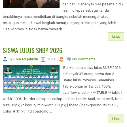
dan haru. Sebanyak 244 peserta didik
resmi dilepas sebagai tanda
berakhirnya masa pendidikan di bangku sekolah menengah atas,
sekaligus menjadi awal langkah menuju jenjang kehidupan yang lebih
luas. Momen ini tidak hanya menjadi...
Lihat
SISWA LULUS SNBP 2026
By
SMA Mujahidin
01.21
No comments
Berikut data siswa lulus SNBP 2026
sebanyak 37 orang siswa dan 2
Orang lulus Poltekes Kemenkes
.table-container { width: 100%;
overflow-x: auto; } /* TABLE */ table {
width: 100%; border-collapse: collapse; font-family: Arial, sans-serif; font-
size: 12px; /* kecil */ min-width: 850px; } thead { background: #2c3e50;
color: #fff; } th, td { padding:...
Lihat