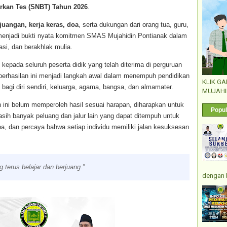
arkan Tes (SNBT) Tahun 2026
.
juangan, kerja keras, doa
, serta dukungan dari orang tua, guru,
i menjadi bukti nyata komitmen SMAS Mujahidin Pontianak dalam
si, dan berakhlak mulia.
kepada seluruh peserta didik yang telah diterima di perguruan
berhasilan ini menjadi langkah awal dalam menempuh pendidikan
KLIK G
bagi diri sendiri, keluarga, agama, bangsa, dan almamater.
MUJAHI
 ini belum memperoleh hasil sesuai harapan, diharapkan untuk
Popul
asih banyak peluang dan jalur lain yang dapat ditempuh untuk
doa, dan percaya bahwa setiap individu memiliki jalan kesuksesan
terus belajar dan berjuang.”
dengan 