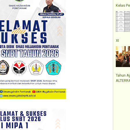
Kelas Pe
XI
Tahun A
ALTERRA