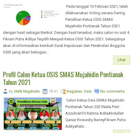
Pada tanggal 13 Februari 2021, telah
dilaksanakan Voting secara Daring
Pemilihan Ketua OSIS SMAS
Mujahidin Pontianak Tahun 2021
dengan hasil sebagai Berikut :Dengan hasil tersebut, maka calon no urut 4.
Fikram Putra Aditya Terpilih Menjadi Ketua OSIS Tahun 2021. Selanjutnya
akan di informasikan kembali Surat Keputusan dan Perekrutan Anggota
OSIS yang akan bertugas...
Lihat
Profil Calon Ketua OSIS SMAS Mujahidin Pontianak
Tahun 2021
By
SMA Mujahidin
18.41
Kegiatan
,
Osis
No comments
Calon Ketua Osis SMAS Mujahidin
Pontianak Tahun 2021Naila Putri
AzzuhrahTri Rahma AdilaAbdullah
Qaisar Rowashy BarreyFikram Putra
AdityaRabi...