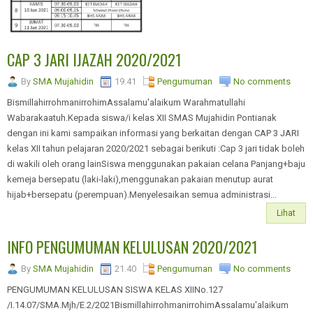
CAP 3 JARI IJAZAH 2020/2021
By
SMA Mujahidin
19.41
Pengumuman
No comments
BismillahirrohmanirrohimAssalamu'alaikum Warahmatullahi
Wabarakaatuh.Kepada siswa/i kelas XII SMAS Mujahidin Pontianak
dengan ini kami sampaikan informasi yang berkaitan dengan CAP 3 JARI
kelas XII tahun pelajaran 2020/2021 sebagai berikuti :Cap 3 jari tidak boleh
di wakili oleh orang lainSiswa menggunakan pakaian celana Panjang+baju
kemeja bersepatu (laki-laki),menggunakan pakaian menutup aurat
hijab+bersepatu (perempuan).Menyelesaikan semua administrasi...
Lihat
INFO PENGUMUMAN KELULUSAN 2020/2021
By
SMA Mujahidin
21.40
Pengumuman
No comments
PENGUMUMAN KELULUSAN SISWA KELAS XIINo.127
/I.14.07/SMA.Mjh/E.2/2021BismillahirrohmanirrohimAssalamu'alaikum