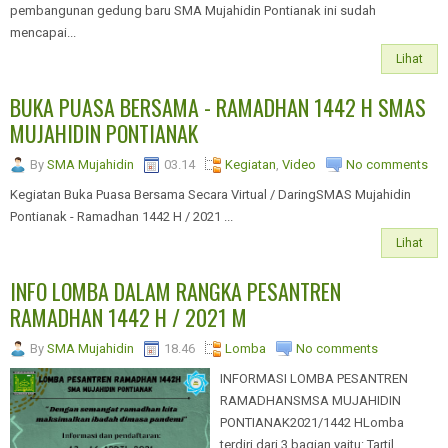
pembangunan gedung baru SMA Mujahidin Pontianak ini sudah
mencapai...
Lihat
BUKA PUASA BERSAMA - RAMADHAN 1442 H SMAS
MUJAHIDIN PONTIANAK
By
SMA Mujahidin
03.14
Kegiatan
,
Video
No comments
Kegiatan Buka Puasa Bersama Secara Virtual / DaringSMAS Mujahidin
Pontianak - Ramadhan 1442 H / 2021 ...
Lihat
INFO LOMBA DALAM RANGKA PESANTREN
RAMADHAN 1442 H / 2021 M
By
SMA Mujahidin
18.46
Lomba
No comments
INFORMASI LOMBA PESANTREN
RAMADHANSMSA MUJAHIDIN
PONTIANAK2021/1442 HLomba
terdiri dari 3 bagian yaitu: Tartil,