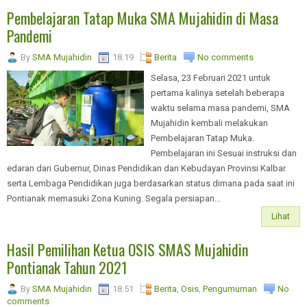
Pembelajaran Tatap Muka SMA Mujahidin di Masa
Pandemi
By
SMA Mujahidin
18.19
Berita
No comments
Selasa, 23 Februari 2021 untuk
pertama kalinya setelah beberapa
waktu selama masa pandemi, SMA
Mujahidin kembali melakukan
Pembelajaran Tatap Muka.
Pembelajaran ini Sesuai instruksi dan
edaran dari Gubernur, Dinas Pendidikan dan Kebudayan Provinsi Kalbar
serta Lembaga Pendidikan juga berdasarkan status dimana pada saat ini
Pontianak memasuki Zona Kuning. Segala persiapan...
Lihat
Hasil Pemilihan Ketua OSIS SMAS Mujahidin
Pontianak Tahun 2021
By
SMA Mujahidin
18.51
Berita
,
Osis
,
Pengumuman
No
comments