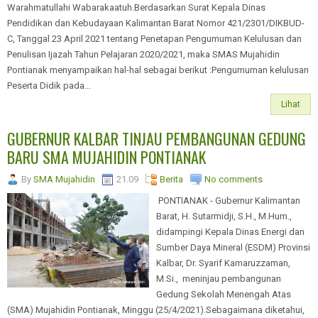
Warahmatullahi Wabarakaatuh.Berdasarkan Surat Kepala Dinas
Pendidikan dan Kebudayaan Kalimantan Barat Nomor 421/2301/DIKBUD-
C, Tanggal 23 April 2021 tentang Penetapan Pengumuman Kelulusan dan
Penulisan Ijazah Tahun Pelajaran 2020/2021, maka SMAS Mujahidin
Pontianak menyampaikan hal-hal sebagai berikut :Pengumuman kelulusan
Peserta Didik pada...
Lihat
GUBERNUR KALBAR TINJAU PEMBANGUNAN GEDUNG
BARU SMA MUJAHIDIN PONTIANAK
By
SMA Mujahidin
21.09
Berita
No comments
PONTIANAK - Gubernur Kalimantan
Barat, H. Sutarmidji, S.H., M.Hum.,
didampingi Kepala Dinas Energi dan
Sumber Daya Mineral (ESDM) Provinsi
Kalbar, Dr. Syarif Kamaruzzaman,
M.Si., meninjau pembangunan
Gedung Sekolah Menengah Atas
(SMA) Mujahidin Pontianak, Minggu (25/4/2021).Sebagaimana diketahui,