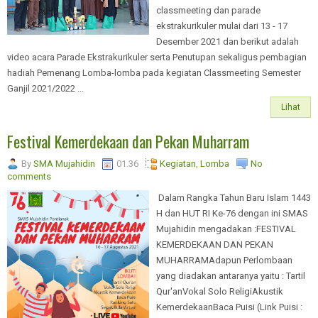
classmeeting dan parade
ekstrakurikuler mulai dari 13 - 17
Desember 2021 dan berikut adalah
video acara Parade Ekstrakurikuler serta Penutupan sekaligus pembagian
hadiah Pemenang Lomba-lomba pada kegiatan Classmeeting Semester
Ganjil 2021/2022 ...
Lihat
Festival Kemerdekaan dan Pekan Muharram
By
SMA Mujahidin
01.36
Kegiatan
,
Lomba
No
comments
Dalam Rangka Tahun Baru Islam 1443
H dan HUT RI Ke-76 dengan ini SMAS
Mujahidin mengadakan :FESTIVAL
KEMERDEKAAN DAN PEKAN
MUHARRAMAdapun Perlombaan
yang diadakan antaranya yaitu : Tartil
Qur'anVokal Solo ReligiAkustik
KemerdekaanBaca Puisi (Link Puisi :