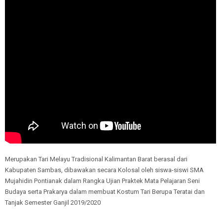
Merupakan Tari Melayu Tradisional Kalimantan Barat berasal dari
Kabupaten Sambas, dibawakan secara Kolosal oleh siswa-siswi SMA
Mujahidin Pontianak dalam Rangka Ujian Praktek Mata Pelajaran Seni
Budaya serta Prakarya dalam membuat Kostum Tari Berupa Teratai dan
Tanjak Semester Ganjil 2019/2020