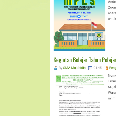
Andr
Zoom
acara
untuk.
Kegiatan Belajar Tahun Pelaj
By
SMA Mujahidin
01.45
Pen
Nomor
Tahu
Mujah
Warab
rahma