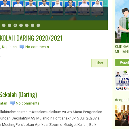
KOLAH DARING 2020/2021
KLIK G
o
,
Kegiatan
No comments
MUJAHI
.
Popul
Lihat
ekolah (Daring)
dengan 
atan
No comments
illahirrahmanirrahimAssalamualaikum wr.wb.Masa Pengenalan
kungan SekolahSMAS Mujahidin Pontianak13-15 Juli 2020Via
 MeetingPersiapkan Aplikasi Zoom di Gadget Kalian, Baik