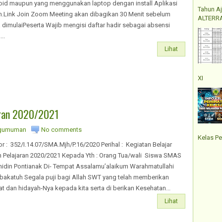
oid maupun yang menggunakan laptop dengan install Aplikasi
Tahun A
.Link Join Zoom Meeting akan dibagikan 30 Menit sebelum
ALTERRA
 dimulaiPeserta Wajib mengisi daftar hadir sebagai absensi
..
Lihat
XI
aran 2020/2021
gumuman
No comments
Kelas Pe
 : 352/I.14.07/SMA.Mjh/P.16/2020 Perihal : Kegiatan Belajar
n Pelajaran 2020/2021 Kepada Yth : Orang Tua/wali Siswa SMAS
idin Pontianak Di- Tempat Assalamu’alaikum Warahmatullahi
akatuh Segala puji bagi Allah SWT yang telah memberikan
t dan hidayah-Nya kepada kita serta di berikan Kesehatan...
Lihat