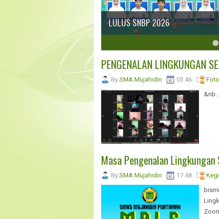
LULUS SNBP 2026
4
5
6
7
8
PENGENALAN LINGKUNGAN SE
By
SMA Mujahidin
03.46
Fot
&nb..
Masa Pengenalan Lingkungan S
By
SMA Mujahidin
17.48
Kegi
bism
Ling
Zoom