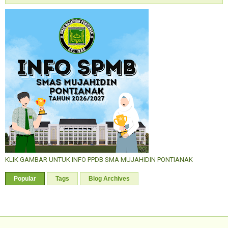
KLIK GAMBAR UNTUK INFO PPDB SMA MUJAHIDIN PONTIANAK
Popular
Tags
Blog Archives